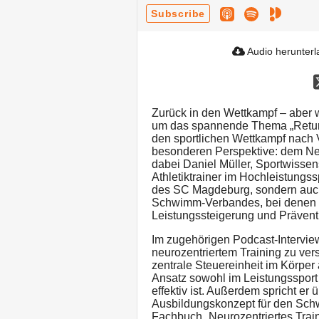
Subscribe
Audio herunter
Zurück in den Wettkampf – aber wi
um das spannende Thema „Return 
den sportlichen Wettkampf nach 
besonderen Perspektive: dem Neur
dabei Daniel Müller, Sportwissens
Athletiktrainer im Hochleistungssp
des SC Magdeburg, sondern auc
Schwimm-Verbandes, bei denen er
Leistungssteigerung und Präventi
Im zugehörigen Podcast-Interview
neurozentriertem Training zu ver
zentrale Steuereinheit im Körpe
Ansatz sowohl im Leistungssport 
effektiv ist. Außerdem spricht er
Ausbildungskonzept für den Schw
Fachbuch „Neurozentriertes Train