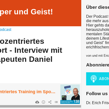
Über dies
per und Geist!
Der Podcast 
die mehr aus
Hier gehts da
odcast
herauszuhole
mentalen Stä
deinem Lifest
zentriertes
und Geist" fi
erichfrische
rt - Interview mit
von und mit Eri
peuten Daniel
Abonnier
EKG_138: Neurozentriertes Training im Sport - Interview mit dem Sporttherapeuten Daniel Müller
Follow us
Dr. Erich Fri