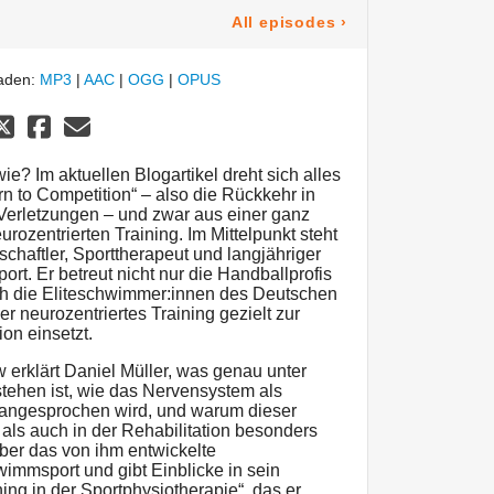
All episodes
›
laden:
MP3
|
AAC
|
OGG
|
OPUS
e? Im aktuellen Blogartikel dreht sich alles
to Competition“ – also die Rückkehr in
Verletzungen – und zwar aus einer ganz
ozentrierten Training. Im Mittelpunkt steht
chaftler, Sporttherapeut und langjähriger
ort. Er betreut nicht nur die Handballprofis
h die Eliteschwimmer:innen des Deutschen
 neurozentriertes Training gezielt zur
on einsetzt.
 erklärt Daniel Müller, was genau unter
stehen ist, wie das Nervensystem als
r angesprochen wird, und warum dieser
als auch in der Rehabilitation besonders
 über das von ihm entwickelte
immsport und gibt Einblicke in sein
ing in der Sportphysiotherapie“, das er